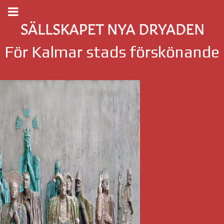
För Kalmar stads förskönande