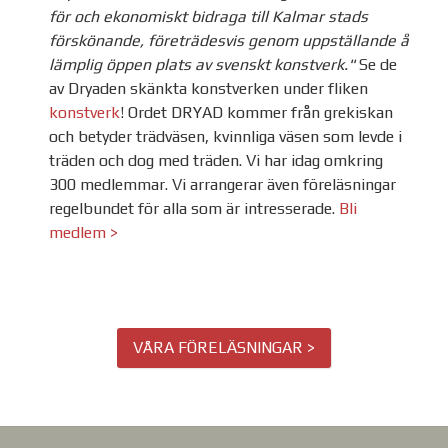
för och ekonomiskt bidraga till Kalmar stads
förskönande, företrädesvis genom uppställande å
lämplig öppen plats av svenskt konstverk."
Se de
av Dryaden skänkta konstverken under fliken
konstverk
!
Ordet DRYAD kommer från grekiskan
och betyder trädväsen, kvinnliga väsen som levde i
träden och dog med träden. Vi har idag omkring
300 medlemmar. Vi arrangerar även föreläsningar
regelbundet för alla som är intresserade.
Bli
medlem >
VÅRA FÖRELÄSNINGAR >