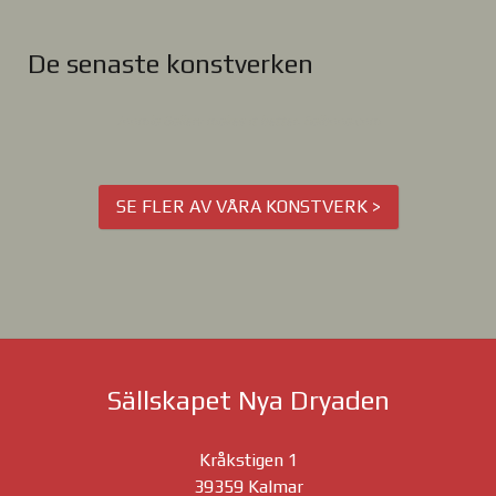
De senaste konstverken
Joomla Gallery
makes it better. Balbooa.com
SE FLER AV VÅRA KONSTVERK >
Sällskapet Nya Dryaden
Kråkstigen 1
39359 Kalmar