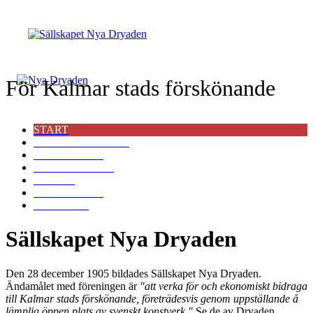
För Kalmar stads förskönande
START
FÖRELÄSNINGAR
KONSTVERK
VÅR HISTORIA
POLICY
BLI MEDLEM
KONTAKT
Sällskapet Nya Dryaden
Den 28 december 1905 bildades Sällskapet Nya Dryaden.
Ändamålet med föreningen är
"att verka för och ekonomiskt bidraga
till Kalmar stads förskönande, företrädesvis genom uppställande å
lämplig öppen plats av svenskt konstverk."
Se de av Dryaden