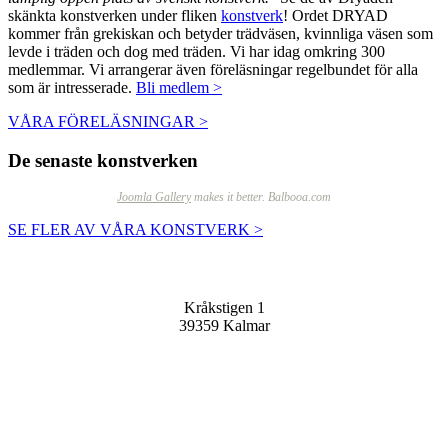
skänkta konstverken under fliken
konstverk
!
Ordet DRYAD
kommer från grekiskan och betyder trädväsen, kvinnliga väsen som
levde i träden och dog med träden. Vi har idag omkring 300
medlemmar. Vi arrangerar även föreläsningar regelbundet för alla
som är intresserade.
Bli medlem >
VÅRA FÖRELÄSNINGAR >
De senaste konstverken
Joomla Gallery
makes it better. Balbooa.com
SE FLER AV VÅRA KONSTVERK >
Sällskapet Nya Dryaden
Kråkstigen 1
39359 Kalmar
Kontakta oss
info@nyadryaden.se
Mer information >