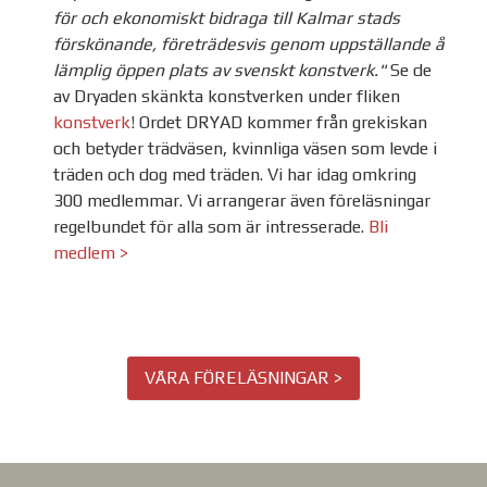
för och ekonomiskt bidraga till Kalmar stads
förskönande, företrädesvis genom uppställande å
lämplig öppen plats av svenskt konstverk."
Se de
av Dryaden skänkta konstverken under fliken
konstverk
!
Ordet DRYAD kommer från grekiskan
och betyder trädväsen, kvinnliga väsen som levde i
träden och dog med träden. Vi har idag omkring
300 medlemmar. Vi arrangerar även föreläsningar
regelbundet för alla som är intresserade.
Bli
medlem >
VÅRA FÖRELÄSNINGAR >