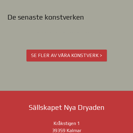
De senaste konstverken
Joomla Gallery
makes it better. Balbooa.com
SE FLER AV VÅRA KONSTVERK >
Sällskapet Nya Dryaden
Kråkstigen 1
39359 Kalmar