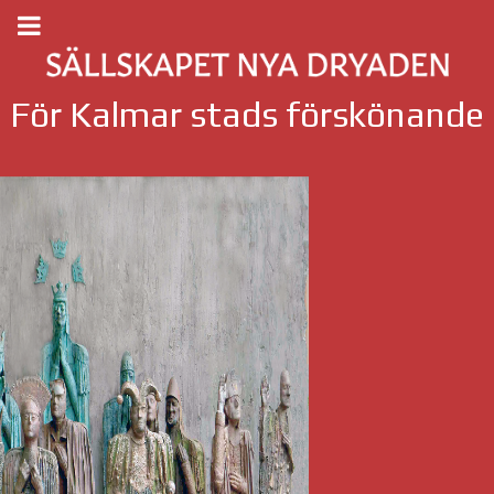
För Kalmar stads förskönande