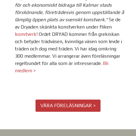
för och ekonomiskt bidraga till Kalmar stads
förskönande, företrädesvis genom uppställande å
lämplig öppen plats av svenskt konstverk."
Se de
av Dryaden skänkta konstverken under fliken
konstverk
!
Ordet DRYAD kommer från grekiskan
och betyder trädväsen, kvinnliga väsen som levde i
träden och dog med träden. Vi har idag omkring
300 medlemmar. Vi arrangerar även föreläsningar
regelbundet för alla som är intresserade.
Bli
medlem >
VÅRA FÖRELÄSNINGAR >