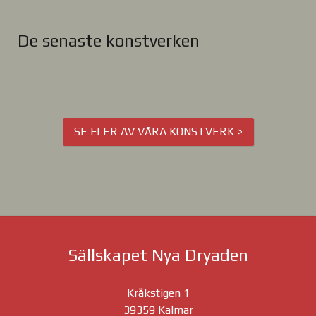
De senaste konstverken
Joomla Gallery
makes it better. Balbooa.com
SE FLER AV VÅRA KONSTVERK >
Sällskapet Nya Dryaden
Kråkstigen 1
39359 Kalmar