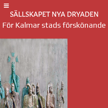
För Kalmar stads förskönande