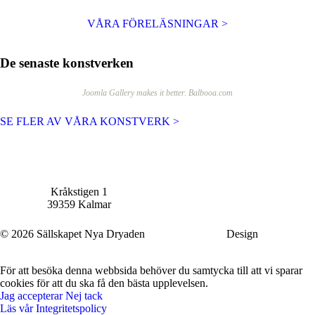
VÅRA FÖRELÄSNINGAR >
De senaste konstverken
Joomla Gallery
makes it better. Balbooa.com
SE FLER AV VÅRA KONSTVERK >
Sällskapet Nya Dryaden
Kontakta oss
Kråkstigen 1
info@nyadryaden.se
39359 Kalmar
Mer information >
© 2026 Sällskapet Nya Dryaden
Design
Orangia AB
För att besöka denna webbsida behöver du samtycka till att vi sparar
cookies för att du ska få den bästa upplevelsen.
Jag accepterar
Nej tack
Läs vår Integritetspolicy