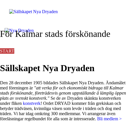
För Kalmar stads förskönande
START
FÖRELÄSNINGAR
KONSTVERK
VÅR HISTORIA
POLICY
BLI MEDLEM
KONTAKT
Sällskapet Nya Dryaden
Den 28 december 1905 bildades Sällskapet Nya Dryaden. Ändamålet
med föreningen är
"att verka för och ekonomiskt bidraga till Kalmar
stads förskönande, företrädesvis genom uppställande å lämplig öppen
plats av svenskt konstverk."
Se de av Dryaden skänkta konstverken
under fliken
konstverk
!
Ordet DRYAD kommer från grekiskan och
betyder trädväsen, kvinnliga väsen som levde i träden och dog med
träden. Vi har idag omkring 300 medlemmar. Vi arrangerar även
föreläsningar regelbundet för alla som är intresserade.
Bli medlem >