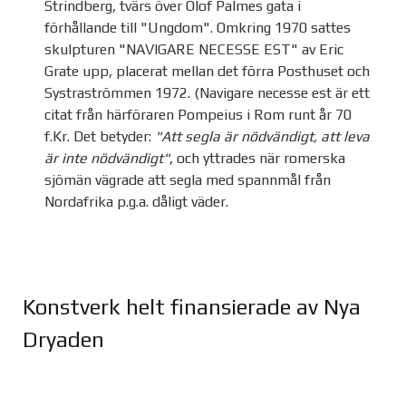
Strindberg, tvärs över Olof Palmes gata i
förhållande till "Ungdom". Omkring 1970 sattes
skulpturen "NAVIGARE NECESSE EST" av Eric
Grate upp, placerat mellan det förra Posthuset och
Systraströmmen 1972. (Navigare necesse est är ett
citat från härföraren Pompeius i Rom runt år 70
f.Kr. Det betyder:
"Att segla är nödvändigt, att leva
är inte nödvändigt"
, och yttrades när romerska
sjömän vägrade att segla med spannmål från
Nordafrika p.g.a. dåligt väder.
Konstverk helt finansierade av Nya
Dryaden
Joomla Gallery
makes it better. Balbooa.com