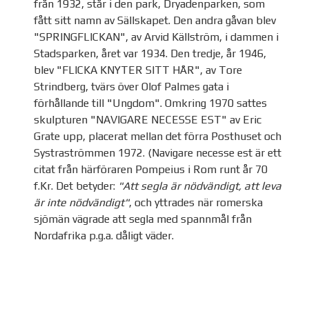
från 1932, står i den park, Dryadenparken, som
fått sitt namn av Sällskapet. Den andra gåvan blev
"SPRINGFLICKAN", av Arvid Källström, i dammen i
Stadsparken, året var 1934. Den tredje, år 1946,
blev "FLICKA KNYTER SITT HÅR", av Tore
Strindberg, tvärs över Olof Palmes gata i
förhållande till "Ungdom". Omkring 1970 sattes
skulpturen "NAVIGARE NECESSE EST" av Eric
Grate upp, placerat mellan det förra Posthuset och
Systraströmmen 1972. (Navigare necesse est är ett
citat från härföraren Pompeius i Rom runt år 70
f.Kr. Det betyder:
"Att segla är nödvändigt, att leva
är inte nödvändigt"
, och yttrades när romerska
sjömän vägrade att segla med spannmål från
Nordafrika p.g.a. dåligt väder.