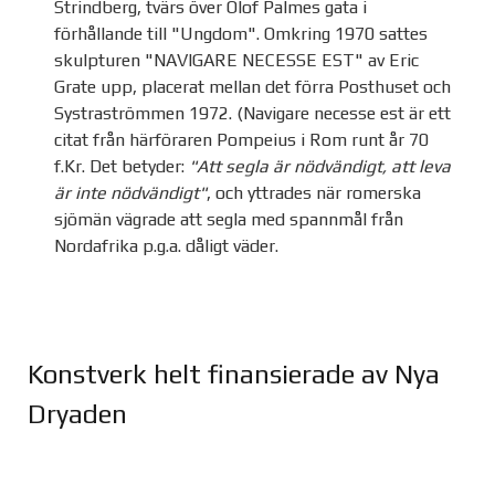
Strindberg, tvärs över Olof Palmes gata i
förhållande till "Ungdom". Omkring 1970 sattes
skulpturen "NAVIGARE NECESSE EST" av Eric
Grate upp, placerat mellan det förra Posthuset och
Systraströmmen 1972. (Navigare necesse est är ett
citat från härföraren Pompeius i Rom runt år 70
f.Kr. Det betyder:
"Att segla är nödvändigt, att leva
är inte nödvändigt"
, och yttrades när romerska
sjömän vägrade att segla med spannmål från
Nordafrika p.g.a. dåligt väder.
Konstverk helt finansierade av Nya
Dryaden
Joomla Gallery
makes it better. Balbooa.com