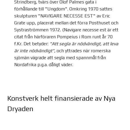
Strindberg, tvärs över Olof Palmes gata i
förhållande till "Ungdom". Omkring 1970 sattes
skulpturen "NAVIGARE NECESSE EST" av Eric
Grate upp, placerat mellan det förra Posthuset och
Systraströmmen 1972. (Navigare necesse est är ett
citat från härföraren Pompeius i Rom runt år 70
f.Kr. Det betyder:
"Att segla är nödvändigt, att leva
är inte nödvändigt"
, och yttrades när romerska
sjömän vägrade att segla med spannmål från
Nordafrika p.g.a. dåligt väder.
Konstverk helt finansierade av Nya
Dryaden
Joomla Gallery
makes it better. Balbooa.com