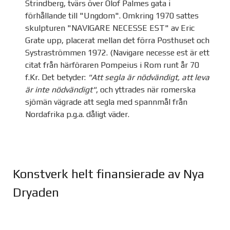
Strindberg, tvärs över Olof Palmes gata i
förhållande till "Ungdom". Omkring 1970 sattes
skulpturen "NAVIGARE NECESSE EST" av Eric
Grate upp, placerat mellan det förra Posthuset och
Systraströmmen 1972. (Navigare necesse est är ett
citat från härföraren Pompeius i Rom runt år 70
f.Kr. Det betyder:
"Att segla är nödvändigt, att leva
är inte nödvändigt"
, och yttrades när romerska
sjömän vägrade att segla med spannmål från
Nordafrika p.g.a. dåligt väder.
Konstverk helt finansierade av Nya
Dryaden
Joomla Gallery
makes it better. Balbooa.com