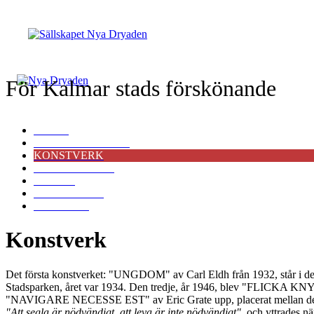
För Kalmar stads förskönande
START
FÖRELÄSNINGAR
KONSTVERK
VÅR HISTORIA
POLICY
BLI MEDLEM
KONTAKT
Konstverk
Det första konstverket: "UNGDOM" av Carl Eldh från 1932, står i 
Stadsparken, året var 1934. Den tredje, år 1946, blev "FLICKA KNY
"NAVIGARE NECESSE EST" av Eric Grate upp, placerat mellan det förr
"Att segla är nödvändigt, att leva är inte nödvändigt"
, och yttrades n