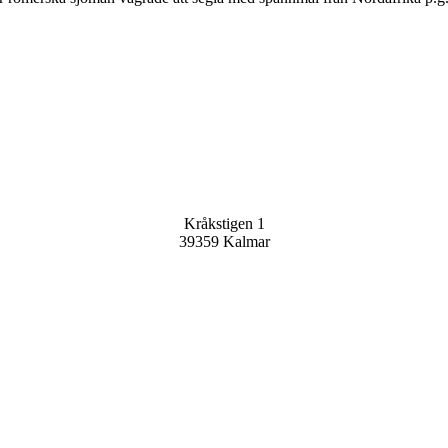
Joomla Gallery
makes it better. Balbooa.com
Joomla Gallery
makes it better. Balbooa.com
Sällskapet Nya Dryaden
Kråkstigen 1
39359 Kalmar
Kontakta oss
info@nyadryaden.se
Mer information >