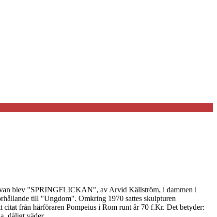
a gåvan blev "SPRINGFLICKAN", av Arvid Källström, i dammen i
rhållande till "Ungdom". Omkring 1970 sattes skulpturen
tat från härföraren Pompeius i Rom runt år 70 f.Kr. Det betyder:
. dåligt väder.