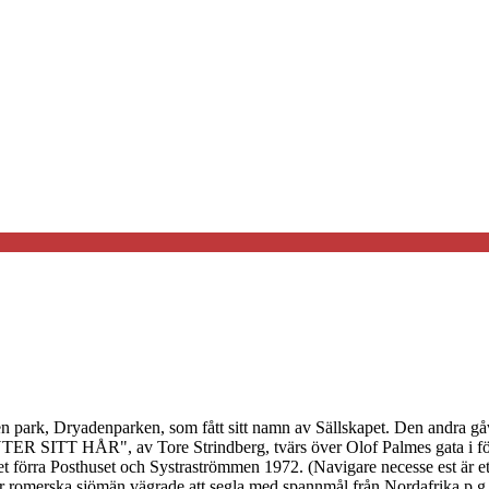
den park, Dryadenparken, som fått sitt namn av Sällskapet. Den andr
TER SITT HÅR", av Tore Strindberg, tvärs över Olof Palmes gata i fö
a Posthuset och Systraströmmen 1972. (Navigare necesse est är ett ci
är romerska sjömän vägrade att segla med spannmål från Nordafrika p.g.a