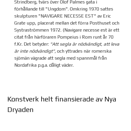
Strindberg, tvärs över Olof Palmes gata i
förhållande till "Ungdom". Omkring 1970 sattes
skulpturen "NAVIGARE NECESSE EST" av Eric
Grate upp, placerat mellan det förra Posthuset och
Systraströmmen 1972. (Navigare necesse est är ett
citat från härföraren Pompeius i Rom runt år 70
f.Kr. Det betyder:
"Att segla är nödvändigt, att leva
är inte nödvändigt"
, och yttrades när romerska
sjömän vägrade att segla med spannmål från
Nordafrika p.g.a. dåligt väder.
Konstverk helt finansierade av Nya
Dryaden
Joomla Gallery
makes it better. Balbooa.com