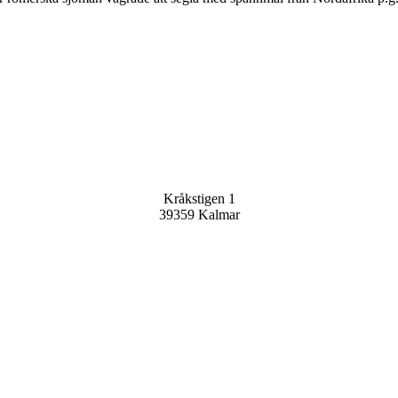
Joomla Gallery
makes it better. Balbooa.com
Joomla Gallery
makes it better. Balbooa.com
Sällskapet Nya Dryaden
Kråkstigen 1
39359 Kalmar
Kontakta oss
info@nyadryaden.se
Mer information >