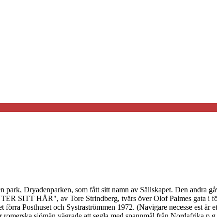
den park, Dryadenparken, som fått sitt namn av Sällskapet. Den andr
TER SITT HÅR", av Tore Strindberg, tvärs över Olof Palmes gata i fö
a Posthuset och Systraströmmen 1972. (Navigare necesse est är ett ci
är romerska sjömän vägrade att segla med spannmål från Nordafrika p.g.a