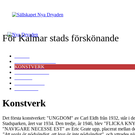
För Kalmar stads förskönande
START
FÖRELÄSNINGAR
KONSTVERK
VÅR HISTORIA
POLICY
BLI MEDLEM
KONTAKT
Konstverk
Det första konstverket: "UNGDOM" av Carl Eldh från 1932, står i 
Stadsparken, året var 1934. Den tredje, år 1946, blev "FLICKA KNY
"NAVIGARE NECESSE EST" av Eric Grate upp, placerat mellan det förr
"Att segla är nödvändigt, att leva är inte nödvändigt"
, och yttrades n