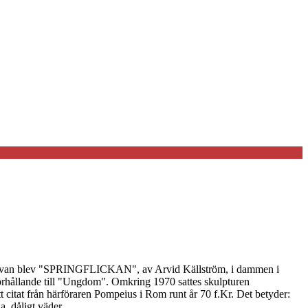
a gåvan blev "SPRINGFLICKAN", av Arvid Källström, i dammen i
rhållande till "Ungdom". Omkring 1970 sattes skulpturen
tat från härföraren Pompeius i Rom runt år 70 f.Kr. Det betyder:
. dåligt väder.