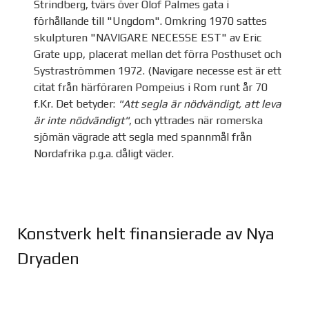
Strindberg, tvärs över Olof Palmes gata i
förhållande till "Ungdom". Omkring 1970 sattes
skulpturen "NAVIGARE NECESSE EST" av Eric
Grate upp, placerat mellan det förra Posthuset och
Systraströmmen 1972. (Navigare necesse est är ett
citat från härföraren Pompeius i Rom runt år 70
f.Kr. Det betyder:
"Att segla är nödvändigt, att leva
är inte nödvändigt"
, och yttrades när romerska
sjömän vägrade att segla med spannmål från
Nordafrika p.g.a. dåligt väder.
Konstverk helt finansierade av Nya
Dryaden
Joomla Gallery
makes it better. Balbooa.com