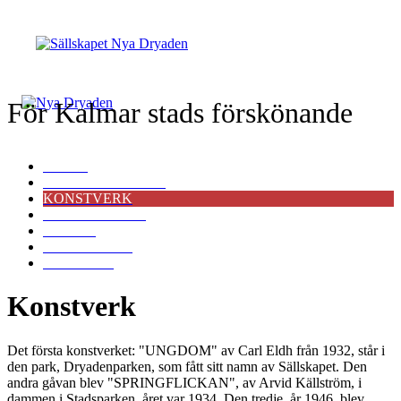
För Kalmar stads förskönande
START
FÖRELÄSNINGAR
KONSTVERK
VÅR HISTORIA
POLICY
BLI MEDLEM
KONTAKT
Konstverk
Det första konstverket: "UNGDOM" av Carl Eldh från 1932, står i
den park, Dryadenparken, som fått sitt namn av Sällskapet. Den
andra gåvan blev "SPRINGFLICKAN", av Arvid Källström, i
dammen i Stadsparken, året var 1934. Den tredje, år 1946, blev