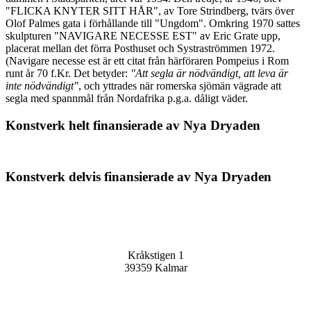
"FLICKA KNYTER SITT HÅR", av Tore Strindberg, tvärs över
Olof Palmes gata i förhållande till "Ungdom". Omkring 1970 sattes
skulpturen "NAVIGARE NECESSE EST" av Eric Grate upp,
placerat mellan det förra Posthuset och Systraströmmen 1972.
(Navigare necesse est är ett citat från härföraren Pompeius i Rom
runt år 70 f.Kr. Det betyder:
"Att segla är nödvändigt, att leva är
inte nödvändigt"
, och yttrades när romerska sjömän vägrade att
segla med spannmål från Nordafrika p.g.a. dåligt väder.
Konstverk helt finansierade av Nya Dryaden
Joomla Gallery
makes it better. Balbooa.com
Konstverk delvis finansierade av Nya Dryaden
Joomla Gallery
makes it better. Balbooa.com
Sällskapet Nya Dryaden
Kråkstigen 1
39359 Kalmar
Kontakta oss