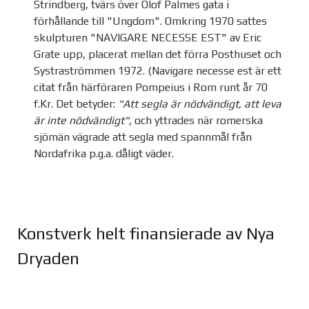
Strindberg, tvärs över Olof Palmes gata i
förhållande till "Ungdom". Omkring 1970 sattes
skulpturen "NAVIGARE NECESSE EST" av Eric
Grate upp, placerat mellan det förra Posthuset och
Systraströmmen 1972. (Navigare necesse est är ett
citat från härföraren Pompeius i Rom runt år 70
f.Kr. Det betyder:
"Att segla är nödvändigt, att leva
är inte nödvändigt"
, och yttrades när romerska
sjömän vägrade att segla med spannmål från
Nordafrika p.g.a. dåligt väder.
Konstverk helt finansierade av Nya
Dryaden
Joomla Gallery
makes it better. Balbooa.com