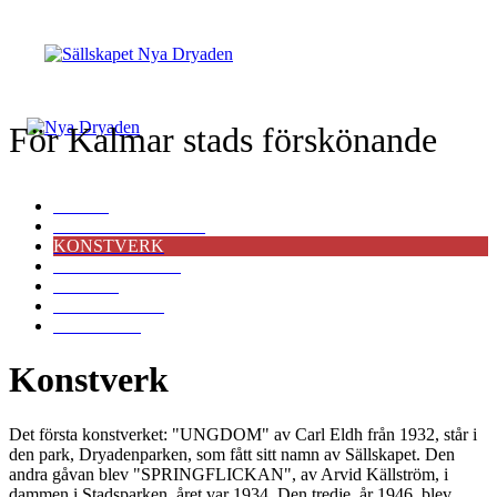
För Kalmar stads förskönande
START
FÖRELÄSNINGAR
KONSTVERK
VÅR HISTORIA
POLICY
BLI MEDLEM
KONTAKT
Konstverk
Det första konstverket: "UNGDOM" av Carl Eldh från 1932, står i
den park, Dryadenparken, som fått sitt namn av Sällskapet. Den
andra gåvan blev "SPRINGFLICKAN", av Arvid Källström, i
dammen i Stadsparken, året var 1934. Den tredje, år 1946, blev