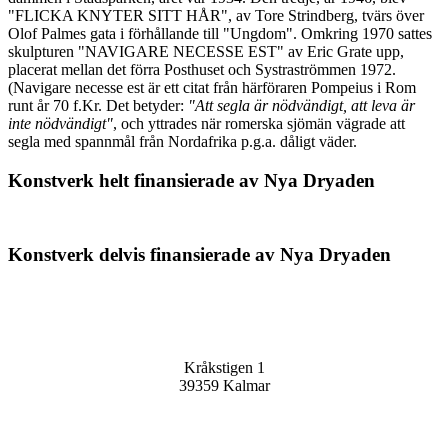
"FLICKA KNYTER SITT HÅR", av Tore Strindberg, tvärs över
Olof Palmes gata i förhållande till "Ungdom". Omkring 1970 sattes
skulpturen "NAVIGARE NECESSE EST" av Eric Grate upp,
placerat mellan det förra Posthuset och Systraströmmen 1972.
(Navigare necesse est är ett citat från härföraren Pompeius i Rom
runt år 70 f.Kr. Det betyder:
"Att segla är nödvändigt, att leva är
inte nödvändigt"
, och yttrades när romerska sjömän vägrade att
segla med spannmål från Nordafrika p.g.a. dåligt väder.
Konstverk helt finansierade av Nya Dryaden
Joomla Gallery
makes it better. Balbooa.com
Konstverk delvis finansierade av Nya Dryaden
Joomla Gallery
makes it better. Balbooa.com
Sällskapet Nya Dryaden
Kråkstigen 1
39359 Kalmar
Kontakta oss