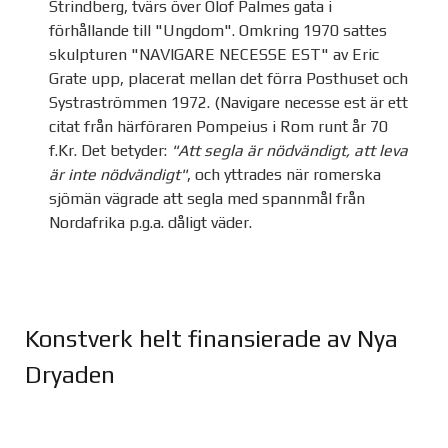
Strindberg, tvärs över Olof Palmes gata i
förhållande till "Ungdom". Omkring 1970 sattes
skulpturen "NAVIGARE NECESSE EST" av Eric
Grate upp, placerat mellan det förra Posthuset och
Systraströmmen 1972. (Navigare necesse est är ett
citat från härföraren Pompeius i Rom runt år 70
f.Kr. Det betyder:
"Att segla är nödvändigt, att leva
är inte nödvändigt"
, och yttrades när romerska
sjömän vägrade att segla med spannmål från
Nordafrika p.g.a. dåligt väder.
Konstverk helt finansierade av Nya
Dryaden
Joomla Gallery
makes it better. Balbooa.com