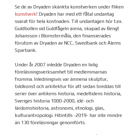
Se de av Dryaden skänkta konstverken under fliken
konstverk
! Dryaden har med ett fåtal undantag
svarat för hela kostnaden. Till undantagen hör t.ex.
Guldbollen vid Guldfågeln arena, skapad av Bengt
Johansson i Blomstermåla, den finansierades
förutom av Dryaden av NCC, Swedbank och Ålems
Sparbank.
Under år 2007 inledde Dryaden en livlig
föreläsningsverksamhet till medlemmarnas
fromma. Inledningsvis var ämnena skulptur,
bildkonst och arkitektur för att sedan breddas till
serier över antikens historia, medeltidens historia,
Sveriges historia 1000-2000, idé- och
lärdomshistoria, astronomi, etnologi, glas,
kulturantropologi. Hitintills -2019- har inte mindre
än 130 föreläsningar genomförts.