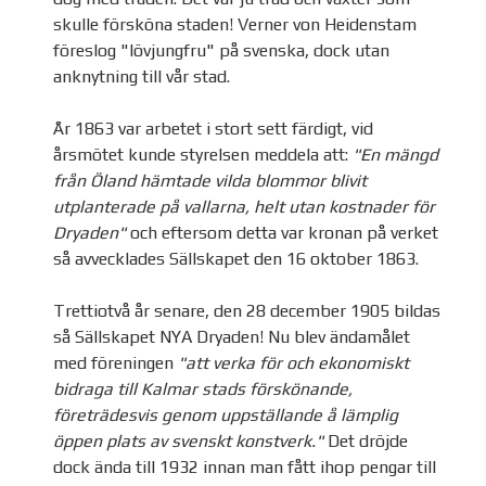
skulle försköna staden! Verner von Heidenstam
föreslog "lövjungfru" på svenska, dock utan
anknytning till vår stad.
År 1863 var arbetet i stort sett färdigt, vid
årsmötet kunde styrelsen meddela att:
"En mängd
från Öland hämtade vilda blommor blivit
utplanterade på vallarna, helt utan kostnader för
Dryaden"
och eftersom detta var kronan på verket
så avvecklades Sällskapet den 16 oktober 1863.
Trettiotvå år senare, den 28 december 1905 bildas
så Sällskapet NYA Dryaden! Nu blev ändamålet
med föreningen
"att verka för och ekonomiskt
bidraga till Kalmar stads förskönande,
företrädesvis genom uppställande å lämplig
öppen plats av svenskt konstverk."
Det dröjde
dock ända till 1932 innan man fått ihop pengar till