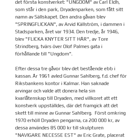
det första konstverket: "UNGDOM" av Carl Eldh,
som står i den park, Dryadenparken, som fått sitt
namn av Sällskapet. Den andra gåvan blev
"SPRINGFLICKAN", av Arvid Källström, i dammen i
Stadsparken, året var 1934. Den tredje, år 1946,
blev "FLICKA KNYTER SITT HÅR", av Tore
Strindberg, tvärs över Olof Palmes gata i
förhållande till "Ungdom".
Efter dessa tre gåvor blev det bestående ebb i
kassan. År 1961 avled Gunnar Sahlberg, f.d. chef för
Riksbankens kontor i Kalmar. Han saknade
arvingar och valde att donera hela sin
kvarlåtenskap till Dryaden, med villkoret att ett
konstverk uppställdes, där det framgick att det
skett till minne av Gunnar Sahlberg. Först omkring
1970 erhöll Dryaden pengarna, ca 200 000 kr, av
dessa användes 85 000 kr till skulpturen
"NAVIGARE NECESSE EST" av Eric Grate, placerat