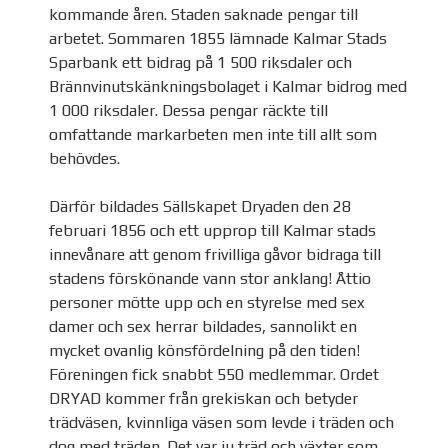
kommande åren. Staden saknade pengar till
arbetet. Sommaren 1855 lämnade Kalmar Stads
Sparbank ett bidrag på 1 500 riksdaler och
Brännvinutskänkningsbolaget i Kalmar bidrog med
1 000 riksdaler. Dessa pengar räckte till
omfattande markarbeten men inte till allt som
behövdes.
Därför bildades Sällskapet Dryaden den 28
februari 1856 och ett upprop till Kalmar stads
innevånare att genom frivilliga gåvor bidraga till
stadens förskönande vann stor anklang! Åttio
personer mötte upp och en styrelse med sex
damer och sex herrar bildades, sannolikt en
mycket ovanlig könsfördelning på den tiden!
Föreningen fick snabbt 550 medlemmar. Ordet
DRYAD kommer från grekiskan och betyder
trädväsen, kvinnliga väsen som levde i träden och
dog med träden. Det var ju träd och växter som