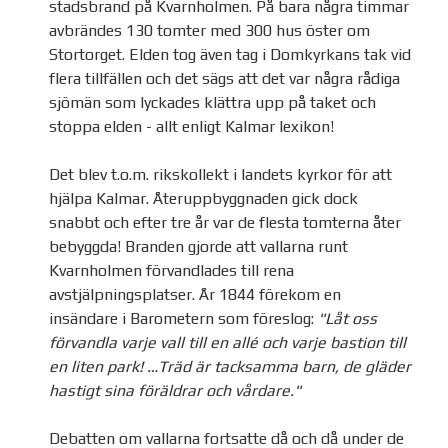
stadsbrand på Kvarnholmen. På bara några timmar
avbrändes 130 tomter med 300 hus öster om
Stortorget. Elden tog även tag i Domkyrkans tak vid
flera tillfällen och det sägs att det var några rådiga
sjömän som lyckades klättra upp på taket och
stoppa elden - allt enligt Kalmar lexikon!
Det blev t.o.m. rikskollekt i landets kyrkor för att
hjälpa Kalmar. Återuppbyggnaden gick dock
snabbt och efter tre år var de flesta tomterna åter
bebyggda! Branden gjorde att vallarna runt
Kvarnholmen förvandlades till rena
avstjälpningsplatser. År 1844 förekom en
insändare i Barometern som föreslog:
"Låt oss
förvandla varje vall till en allé och varje bastion till
en liten park! …Träd är tacksamma barn, de gläder
hastigt sina föräldrar och vårdare."
Debatten om vallarna fortsatte då och då under de