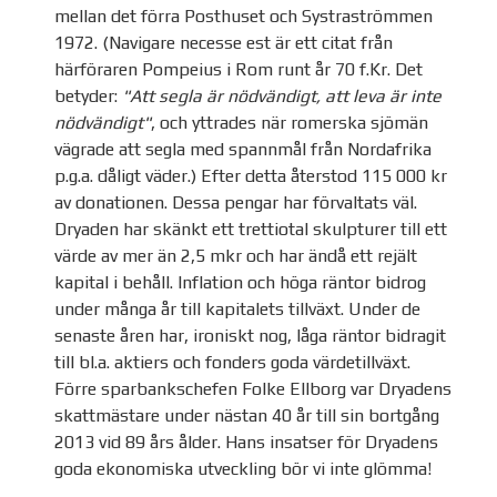
mellan det förra Posthuset och Systraströmmen
1972. (Navigare necesse est är ett citat från
härföraren Pompeius i Rom runt år 70 f.Kr. Det
betyder:
"Att segla är nödvändigt, att leva är inte
nödvändigt"
, och yttrades när romerska sjömän
vägrade att segla med spannmål från Nordafrika
p.g.a. dåligt väder.) Efter detta återstod 115 000 kr
av donationen. Dessa pengar har förvaltats väl.
Dryaden har skänkt ett trettiotal skulpturer till ett
värde av mer än 2,5 mkr och har ändå ett rejält
kapital i behåll. Inflation och höga räntor bidrog
under många år till kapitalets tillväxt. Under de
senaste åren har, ironiskt nog, låga räntor bidragit
till bl.a. aktiers och fonders goda värdetillväxt.
Förre sparbankschefen Folke Ellborg var Dryadens
skattmästare under nästan 40 år till sin bortgång
2013 vid 89 års ålder. Hans insatser för Dryadens
goda ekonomiska utveckling bör vi inte glömma!